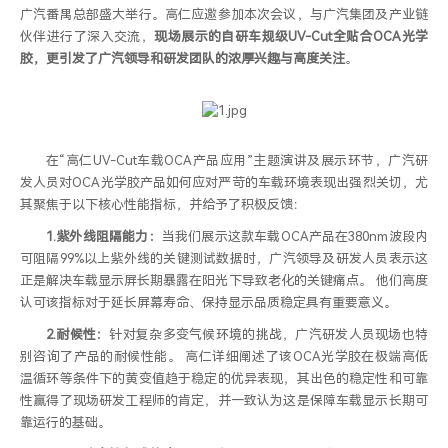
广汽番禺总部盛大举行。高仁应邀参加本次会议，与广汽集团及产业链
伙伴进行了深入交流，
现场展示的自研车规级UV-Cut全贴合OCA光学
胶，更引发了广汽领导和研发团队的浓厚兴趣与高度关注
。
在“高仁UV-Cut车载OCA产品应用”主题演讲及展示环节，广汽研
发人员对OCA光学胶产品如何应对严苛的车载环境表现出强烈关切，尤
其聚焦于以下核心性能指标，并给予了积极反馈：
1.紫外线阻隔能力：
当我们展示这款车载OCA产品在380nm波段内
可阻隔99%以上紫外线的关键测试数据时，广汽领导及研发人员表示这
正是解决车载显示屏长期暴露在阳光下导致老化的关键痛点。 他们高度
认可该指标对于延长屏幕寿命、保持显示品质稳定具有重要意义。
2.耐候性：
针对复杂多变气候环境的挑战，广汽研发人员现场也特
别咨询了产品的耐候性能。 高仁详细阐述了该OCA光学胶在极端高低
温循环等条件下的黄变值趋于稳定的优异表现，其出色的稳定性和可靠
性赢得了现场研发工程师的肯定，并一致认为这是保障车载显示长期可
靠运行的基础。