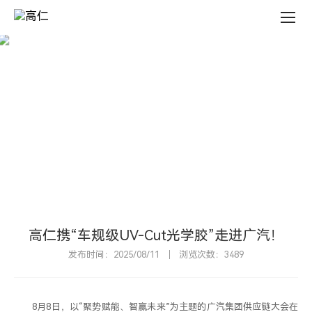
新
闻
中
心
新
闻
中
心
N
E
W
S
C
E
N
T
E
R
高仁携“车规级UV-Cut光学胶”走进广汽！
发布时间：2025/08/11
浏览次数：3489
8月8日，以“聚势赋能、智赢未来”为主题的广汽集团供应链大会在