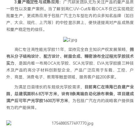
3.量产稳定性与成熟应用：
广汽研发团队尤为关注产品的量产品质
一致性以及量产案例。当了解到高仁UV-Cut车载OCA不仅已实现稳定
批量生产，更成熟应用于包括广汽主力车型在内的众多知名品牌（如日
产、大众、现代、上汽等）的中控显示屏上，便快速提高对产品成熟度
和量产稳定性的信任。
高仁专注高性能光学胶11年，坚持完全自主知识产权发展策略，
拥
有从分子结构设计、配方设计、树脂合成、精密涂布全过程光学胶技术
实力
，是国内唯一布局OCA光学胶、SCA光学胶、EVA光学胶膜三种技
术及产品的高分子材料创新型企业，产品广泛应用于车载、工控、户
外、商显、消费电子、教育等触显领域，服务客户超200多家。
为满足日益增长的车规级光学胶需求，
目前高仁在珠海已自建产业
园，总建筑面积6.8万平方米，设有8条高端自动化涂布装备，项目建成
满产后可年产光学胶1600万平方米
，为包括广汽在内的战略客户提供强
有力的产能保障。