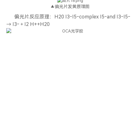
▲偏光片发黄原理图
偏光片反应原理：H20 I3﹣I5﹣complex I5﹣and I3﹣I5﹣
→ I3﹣＋I2 H﹢+H20