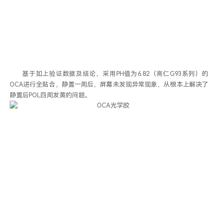
基于如上验证数据及结论，采用PH值为6.82（高仁G93系列）的
OCA进行全贴合，静置一周后，屏幕未发现异常现象，从根本上解决了
静置后POL四周发黄的问题。