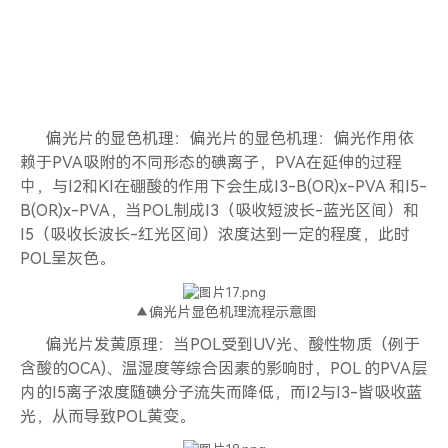
偏光片的显色机理：偏光片的显色机理：偏光作用依
赖于PVA吸附的不同形态的碘离子，PVA在延伸的过程
中，与I2和KI在硼酸的作用下会生成I3-B(OR)x-PVA 和I5-
B(OR)x-PVA，当POL制成I3（吸收短波长-蓝光区间）和
I5（吸收长波长-红光区间）浓度达到一定的程度，此时
POL呈灰色。
▲偏光片显色机理流程示意图
偏光片发黄原理：当POL受到UV光、酸性物质（例于
含酸的OCA)、温湿度等综合因素的影响时，POL 的PVA层
内的I5离子浓度随碘分子流失而降低，而I2与I3-皆吸收蓝
光，从而导致POL黄变。