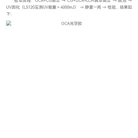
验证流程：OCA+CG贴合 → CG+OCA+LCM真空贴合 → 脱泡 →
UV固化（LS120实测UV能量＞4000mJ） → 静置一周 → 检验，结果如
下：