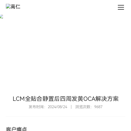
LCM
全
贴
合
静
置
后
新
闻
中
心
四
周
N
E
W
S
C
E
N
T
E
R
发
黄
OCA
解
决
方
案
LCM全贴合静置后四周发黄OCA解决方案
发布时间：2024/08/24
浏览次数：9687
客户痛点