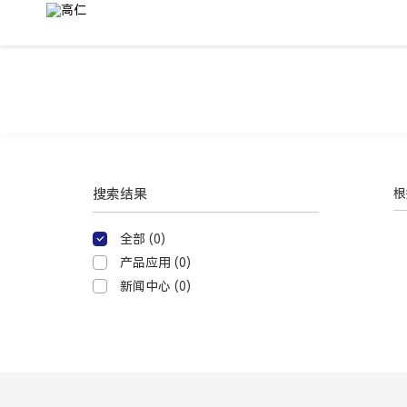
高
仁
新
材
官
网
搜索结果
根
全部 (
0
)
产品应用 (
0
)
新闻中心 (
0
)