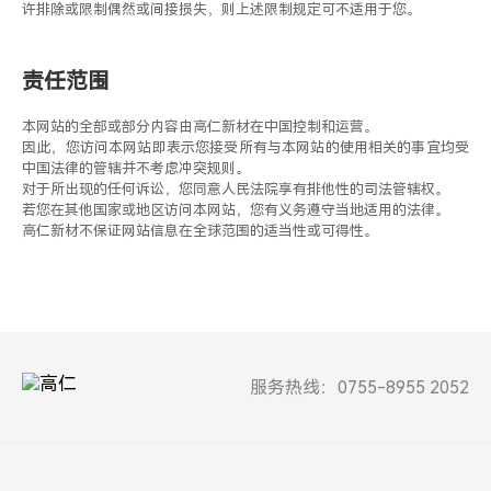
许排除或限制偶然或间接损失，则上述限制规定可不适用于您。
责任范围
本网站的全部或部分内容由高仁新材在中国控制和运营。
因此，您访问本网站即表示您接受所有与本网站的使用相关的事宜均受
中国法律的管辖并不考虑冲突规则。
对于所出现的任何诉讼，您同意人民法院享有排他性的司法管辖权。
若您在其他国家或地区访问本网站，您有义务遵守当地适用的法律。
高仁新材不保证网站信息在全球范围的适当性或可得性。
服务热线：0755-8955 2052