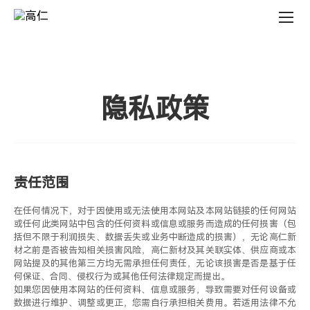
高
仁
新
材
官
网
隐私政策
责任范围
在任何情况下，对于因使用或无法使用本网站及本网站链接的任何网站
或任何此类网站中包含的任何资料或信息或服务而造成的任何损害（包
括但不限于利润损失、数据丢失或业务中断造成的损害），无论高仁新
材之前是否被告知相关损害风险，高仁新材及其关联实体、供应商或本
网站提及的其他第三方均无需承担任何责任，无论该损害是否是基于任
何保证、合同、侵权行为或其他任何法律规定而提出。
如果您因使用本网站的任何资料、信息或服务，导致需要对任何设备或
数据进行维护、调整或更正，您需自行承担相关费用。若适用法律不允